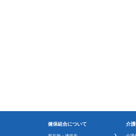
健保組合について
介護
所在地・連絡先
介護