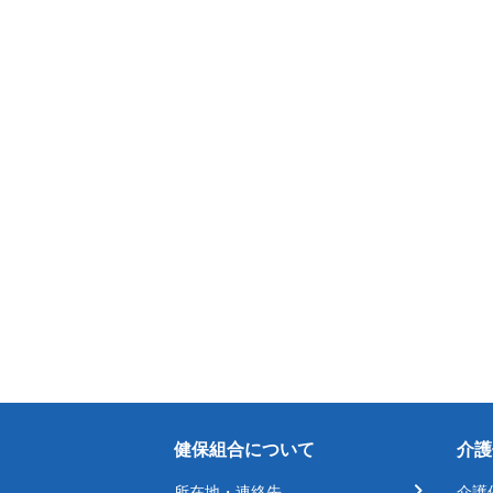
健保組合について
介護
所在地・連絡先
介護