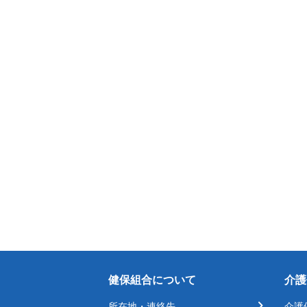
健保組合について
介護
所在地・連絡先
介護